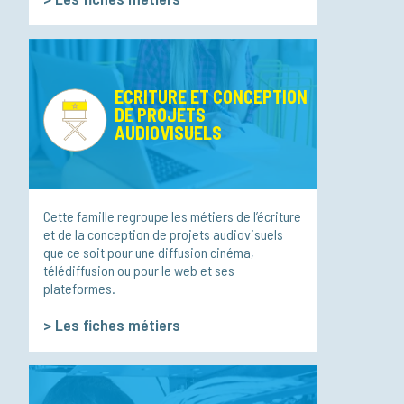
ECRITURE ET CONCEPTION
DE PROJETS
AUDIOVISUELS
Cette famille regroupe les métiers de l’écriture
et de la conception de projets audiovisuels
que ce soit pour une diffusion cinéma,
télédiffusion ou pour le web et ses
plateformes.
>
Les fiches métiers