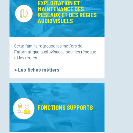
EXPLOITATION ET
MAINTENANCE DES
RÉSEAUX ET DES RÉGIES
AUDIOVISUELS
Cette famille regroupe les métiers de
l’informatique audiovisuelle pour les réseaux
et les régies
>
Les fiches métiers
FONCTIONS SUPPORTS