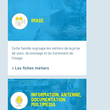
IMAGE
Cette famille regroupe les métiers de la prise
de vues, du montage et du traitement de
l’image
>
Les fiches métiers
INFORMATION, ANTENNE,
DOCUMENTATION
MULTIMEDIA