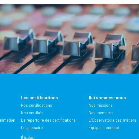
Les certifications
Qui sommes-nous
Nos certifications
Nos missions
Nos certifiés
Nos membres
animation
Le répertoire des certifications
L'Observatoire des métiers
Le glossaire
Équipe et contact
Études