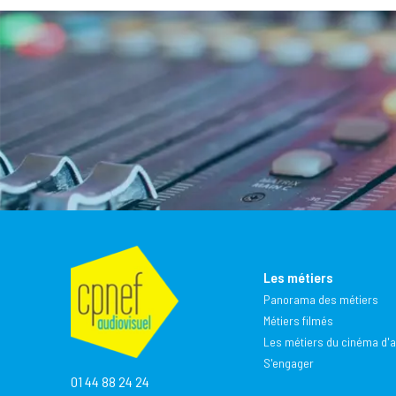
Les métiers
Panorama des métiers
Métiers filmés
Les métiers du cinéma d'
S'engager
01 44 88 24 24