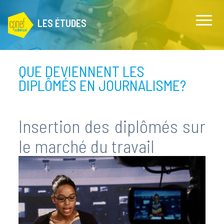
LES ÉTUDES
QUE DEVIENNENT LES
DIPLÔMÉS EN JOURNALISME?
Insertion des diplômés sur
le marché du travail