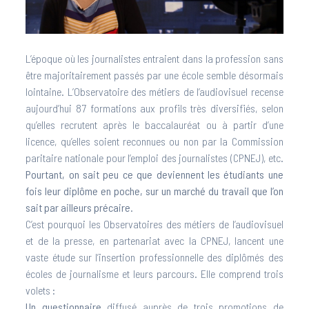
L’époque où les journalistes entraient dans la profession sans
être majoritairement passés par une école semble désormais
lointaine. L’Observatoire des métiers de l’audiovisuel recense
aujourd’hui 87 formations aux profils très diversifiés, selon
qu’elles recrutent après le baccalauréat ou à partir d’une
licence, qu’elles soient reconnues ou non par la Commission
paritaire nationale pour l’emploi des journalistes (CPNEJ), etc.
Pourtant, on sait peu ce que deviennent les étudiants une
fois leur diplôme en poche, sur un marché du travail que l’on
sait par ailleurs précaire.
C’est pourquoi les Observatoires des métiers de l’audiovisuel
et de la presse, en partenariat avec la CPNEJ, lancent une
vaste étude sur l’insertion professionnelle des diplômés des
écoles de journalisme et leurs parcours. Elle comprend trois
volets :
Un questionnaire
diffusé auprès de trois promotions de