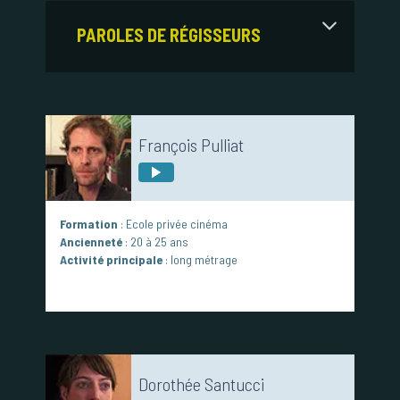
PAROLES DE RÉGISSEURS
François Pulliat
Formation
: Ecole privée cinéma
Ancienneté
: 20 à 25 ans
Activité principale
: long métrage
Dorothée Santucci