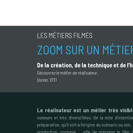
LES MÉTIERS FILMÉS
ZOOM SUR UN MÉTIE
De la création, de la technique et de l
Découvrez le métier de réalisateur.
Durée:
13'31
Le réalisateur est un métier très visib
connues et très diversifiées. De la note d’intenti
préparation, qu’il soit à l’origine du scénario ou non
production, costume … afin de préparer le film. 