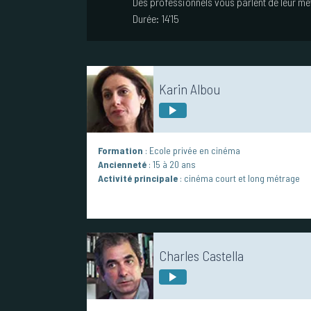
Des professionnels vous parlent de leur mé
Durée:
14'15
Karin Albou
Formation
: Ecole privée en cinéma
Ancienneté
: 15 à 20 ans
Activité principale
: cinéma court et long métrage
Charles Castella