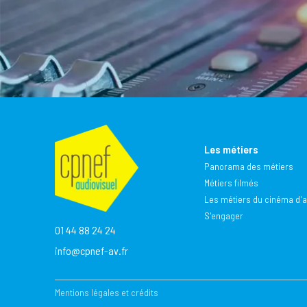
Les métiers
Panorama des métiers
Métiers filmés
Les métiers du cinéma d'
S'engager
01 44 88 24 24
info@cpnef-av.fr
Mentions légales et crédits