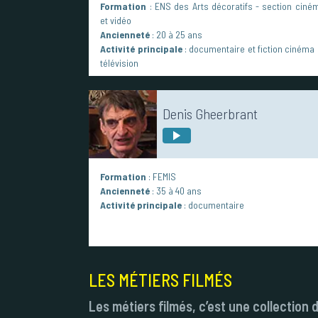
Formation
: ENS des Arts décoratifs - section ciné
et vidéo
Ancienneté
: 20 à 25 ans
Activité principale
: documentaire et fiction cinéma 
télévision
Denis Gheerbrant
Formation
: FEMIS
Ancienneté
: 35 à 40 ans
Activité principale
: documentaire
LES MÉTIERS FILMÉS
Les métiers filmés, c’est une collectio