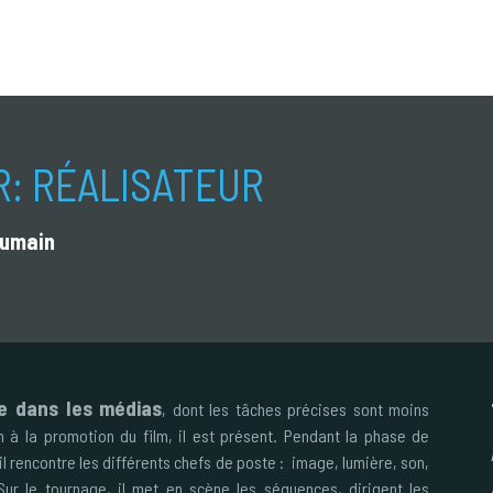
R:
RÉALISATEUR
’humain
le dans les médias
, dont les tâches précises sont moins
on à la promotion du film, il est présent. Pendant la phase de
, il rencontre les différents chefs de poste : image, lumière, son,
Sur le tournage, il met en scène les séquences, dirigent les