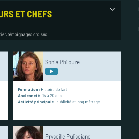
URS ET CHEFS
tier, témoignages croisés
Sonia Philouze
Formation
: Histoire de l’art
Ancienneté
: 15 à 20 ans
Activité principale
: publicité et long métrage
Pryscille Pulisciano