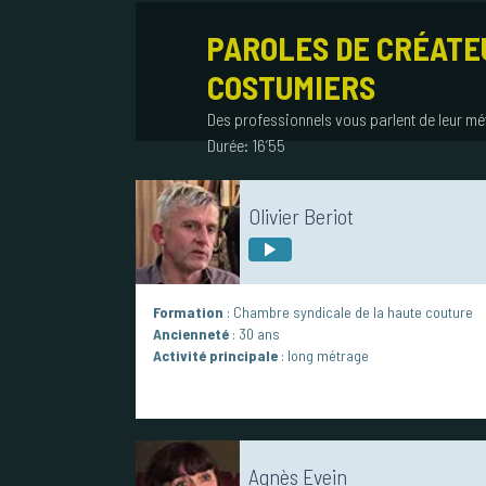
PAROLES DE CRÉATE
COSTUMIERS
Des professionnels vous parlent de leur mé
Durée:
16’55
Olivier Beriot
Formation
: Chambre syndicale de la haute couture
Ancienneté
: 30 ans
Activité principale
: long métrage
Agnès Evein