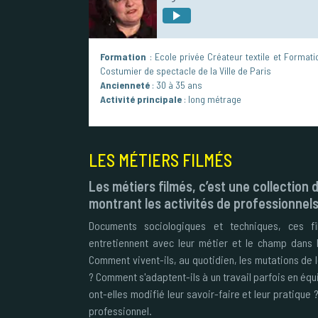
Formation
: Ecole privée Créateur textile et Formati
Costumier de spectacle de la Ville de Paris
Ancienneté
: 30 à 35 ans
Activité principale
: long métrage
LES MÉTIERS FILMÉS
Les métiers filmés, c’est une collectio
montrant les activités de professionnels 
Documents sociologiques et techniques, ces fil
entretiennent avec leur métier et le champ dans le
Comment vivent-ils, au quotidien, les mutations de l
? Comment s'adaptent-ils à un travail parfois en équ
ont-elles modifié leur savoir-faire et leur pratique ?
professionnel.