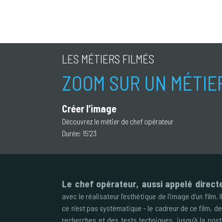
LES MÉTIERS FILMÉS
ZOOM SUR UN MÉTIE
Créer l’image
Découvrez le métier de chef opérateur
Durée:
15'23
Le chef opérateur, aussi appelé direct
avec le réalisateur l’esthétique de l’image d’un film.
ce n’est pas systématique - le cadreur de ce film, der
recherches et des tests techniques, jusqu’à la post