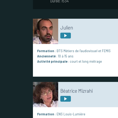
Durée:
15'34
Julien
Formation
: BTS Métiers de l’audiovisuel et FEMIS
Ancienneté
: 10 à 15 ans
Activité principale
: court et long métrage
Béatrice Mizrahi
Formation
: ENS Louis-Lumière